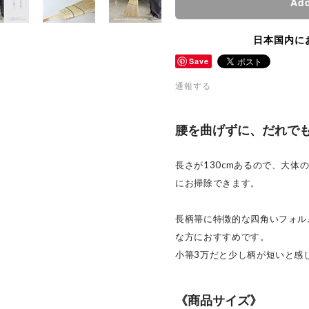
Add
日本国内に
Save
通報する
腰を曲げずに、だれで
長さが130cmあるので、大体
にお掃除できます。
長柄箒に特徴的な四角いフォル
な方におすすめです。
小箒3万だと少し柄が短いと感
《商品サイズ》