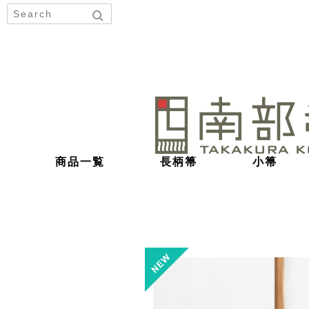
商品一覧
長柄箒
小箒