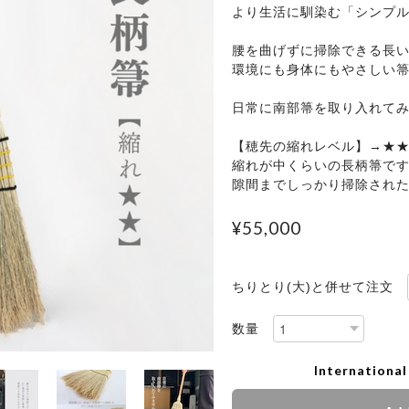
より生活に馴染む「シンプ
腰を曲げずに掃除できる長
環境にも身体にもやさしい
日常に南部箒を取り入れて
【穂先の縮れレベル】→★
縮れが中くらいの長柄箒で
隙間までしっかり掃除され
¥55,000
ちりとり(大)と併せて注文
数量
International